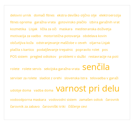
delovni urnik
domači fitnes
ekstra deviško oljčno olje
elektroerozija
fitnes oprema
garažna vrata
gotovinsko plačilo
izbira garažnih vrat
kozmetika
Lisjak
ličila za oči
maskara
mediteranska doživetja
motivacija za vadbo
motoristična potovanja
obdelava kovin
občutljiva koža
odstranjevanje maščobe v ceveh
oljarna Lisjak
plačila s kartico
podaljševanje trepalnic
popravilo rolet
pos
POS sistem
pregled odtokov
problemi v službi
restavracije na poti
senčila
rolete
rolete servis
sekcijska garažna vrata
serviser za rolete
sladice z orehi
slovenska Istra
telovadba v garaži
varnost pri delu
udobje doma
vadba doma
vodoodporna maskara
vodovodni sistem
zamašen odtok
čarovnik
čarovnik za zabavo
čarovniški triki
čiščenje cevi