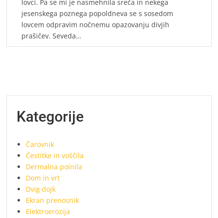
lovci. Pa se mi je nasmehnila sreča in nekega
jesenskega poznega popoldneva se s sosedom
lovcem odpravim nočnemu opazovanju divjih
prašičev. Seveda…
Kategorije
Čarovnik
Čestitke in voščila
Dermalna polnila
Dom in vrt
Dvig dojk
Ekran prenosnik
Elektroerozija