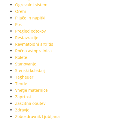
Ogrevalni sistemi
Orehi
Pijače in napitki
Pos
Pregled odtokov
Restavracije
Revmatoidni artritis
Ročna avtopralnica
Rolete
Stanovanje
Stenski koledarji
Tagheuer
Tende
Vnetje maternice
Zaprtost
Zaščitna obutev
Zdravje
Zobozdravnik Ljubljana