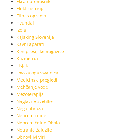
Ekran prenosnik
Elektroerozija
Fitnes oprema
Hyundai
Izola
Kajaking Slovenija
Kavni aparati
Kompresijske nogavice
Kozmetika
Lisjak
Lovska opazovalnica
Medicinski pregledi
Mehčanje vode
Mezoterapija
Naglavne svetilke
Nega obraza
Nepremičnine
Nepremičnine Obala
Notranje žaluzije
Obnovljivi viri