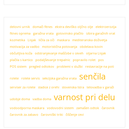
delovni urnik
domači fitnes
ekstra deviško oljčno olje
elektroerozija
fitnes oprema
garažna vrata
gotovinsko plačilo
izbira garažnih vrat
kozmetika
Lisjak
ličila za oči
maskara
mediteranska doživetja
motivacija za vadbo
motoristična potovanja
obdelava kovin
občutljiva koža
odstranjevanje maščobe v ceveh
oljarna Lisjak
plačila s kartico
podaljševanje trepalnic
popravilo rolet
pos
POS sistem
pregled odtokov
problemi v službi
restavracije na poti
senčila
rolete
rolete servis
sekcijska garažna vrata
serviser za rolete
sladice z orehi
slovenska Istra
telovadba v garaži
varnost pri delu
udobje doma
vadba doma
vodoodporna maskara
vodovodni sistem
zamašen odtok
čarovnik
čarovnik za zabavo
čarovniški triki
čiščenje cevi