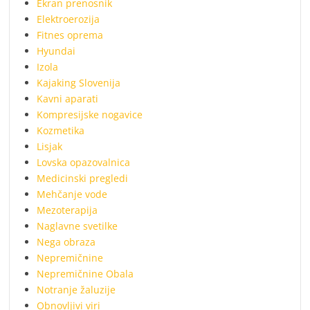
Ekran prenosnik
Elektroerozija
Fitnes oprema
Hyundai
Izola
Kajaking Slovenija
Kavni aparati
Kompresijske nogavice
Kozmetika
Lisjak
Lovska opazovalnica
Medicinski pregledi
Mehčanje vode
Mezoterapija
Naglavne svetilke
Nega obraza
Nepremičnine
Nepremičnine Obala
Notranje žaluzije
Obnovljivi viri