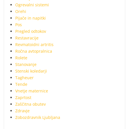
Ogrevalni sistemi
Orehi
Pijače in napitki
Pos
Pregled odtokov
Restavracije
Revmatoidni artritis
Ročna avtopralnica
Rolete
Stanovanje
Stenski koledarji
Tagheuer
Tende
Vnetje maternice
Zaprtost
Zaščitna obutev
Zdravje
Zobozdravnik Ljubljana