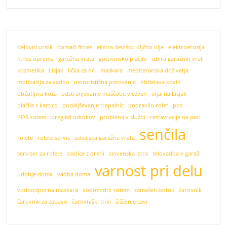
delovni urnik
domači fitnes
ekstra deviško oljčno olje
elektroerozija
fitnes oprema
garažna vrata
gotovinsko plačilo
izbira garažnih vrat
kozmetika
Lisjak
ličila za oči
maskara
mediteranska doživetja
motivacija za vadbo
motoristična potovanja
obdelava kovin
občutljiva koža
odstranjevanje maščobe v ceveh
oljarna Lisjak
plačila s kartico
podaljševanje trepalnic
popravilo rolet
pos
POS sistem
pregled odtokov
problemi v službi
restavracije na poti
senčila
rolete
rolete servis
sekcijska garažna vrata
serviser za rolete
sladice z orehi
slovenska Istra
telovadba v garaži
varnost pri delu
udobje doma
vadba doma
vodoodporna maskara
vodovodni sistem
zamašen odtok
čarovnik
čarovnik za zabavo
čarovniški triki
čiščenje cevi