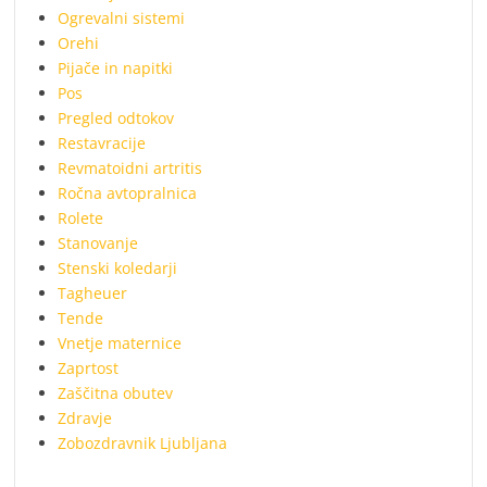
Ogrevalni sistemi
Orehi
Pijače in napitki
Pos
Pregled odtokov
Restavracije
Revmatoidni artritis
Ročna avtopralnica
Rolete
Stanovanje
Stenski koledarji
Tagheuer
Tende
Vnetje maternice
Zaprtost
Zaščitna obutev
Zdravje
Zobozdravnik Ljubljana