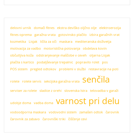
delovni urnik
domači fitnes
ekstra deviško oljčno olje
elektroerozija
fitnes oprema
garažna vrata
gotovinsko plačilo
izbira garažnih vrat
kozmetika
Lisjak
ličila za oči
maskara
mediteranska doživetja
motivacija za vadbo
motoristična potovanja
obdelava kovin
občutljiva koža
odstranjevanje maščobe v ceveh
oljarna Lisjak
plačila s kartico
podaljševanje trepalnic
popravilo rolet
pos
POS sistem
pregled odtokov
problemi v službi
restavracije na poti
senčila
rolete
rolete servis
sekcijska garažna vrata
serviser za rolete
sladice z orehi
slovenska Istra
telovadba v garaži
varnost pri delu
udobje doma
vadba doma
vodoodporna maskara
vodovodni sistem
zamašen odtok
čarovnik
čarovnik za zabavo
čarovniški triki
čiščenje cevi