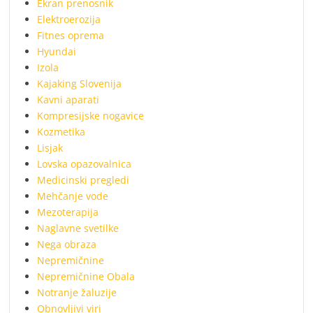
Ekran prenosnik
Elektroerozija
Fitnes oprema
Hyundai
Izola
Kajaking Slovenija
Kavni aparati
Kompresijske nogavice
Kozmetika
Lisjak
Lovska opazovalnica
Medicinski pregledi
Mehčanje vode
Mezoterapija
Naglavne svetilke
Nega obraza
Nepremičnine
Nepremičnine Obala
Notranje žaluzije
Obnovljivi viri