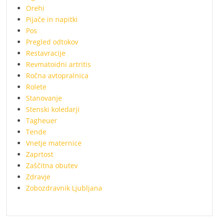
Orehi
Pijače in napitki
Pos
Pregled odtokov
Restavracije
Revmatoidni artritis
Ročna avtopralnica
Rolete
Stanovanje
Stenski koledarji
Tagheuer
Tende
Vnetje maternice
Zaprtost
Zaščitna obutev
Zdravje
Zobozdravnik Ljubljana