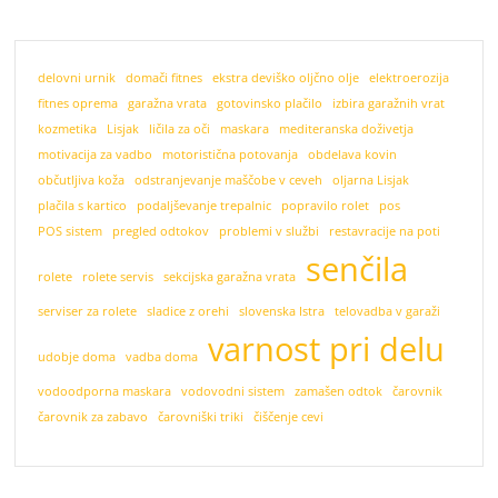
delovni urnik
domači fitnes
ekstra deviško oljčno olje
elektroerozija
fitnes oprema
garažna vrata
gotovinsko plačilo
izbira garažnih vrat
kozmetika
Lisjak
ličila za oči
maskara
mediteranska doživetja
motivacija za vadbo
motoristična potovanja
obdelava kovin
občutljiva koža
odstranjevanje maščobe v ceveh
oljarna Lisjak
plačila s kartico
podaljševanje trepalnic
popravilo rolet
pos
POS sistem
pregled odtokov
problemi v službi
restavracije na poti
senčila
rolete
rolete servis
sekcijska garažna vrata
serviser za rolete
sladice z orehi
slovenska Istra
telovadba v garaži
varnost pri delu
udobje doma
vadba doma
vodoodporna maskara
vodovodni sistem
zamašen odtok
čarovnik
čarovnik za zabavo
čarovniški triki
čiščenje cevi