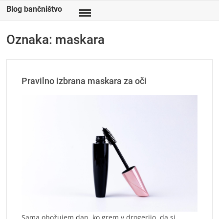
Skip
Blog bančništvo
to
content
Oznaka:
maskara
Pravilno izbrana maskara za oči
Sama obožujem dan, ko grem v drogerijo, da si