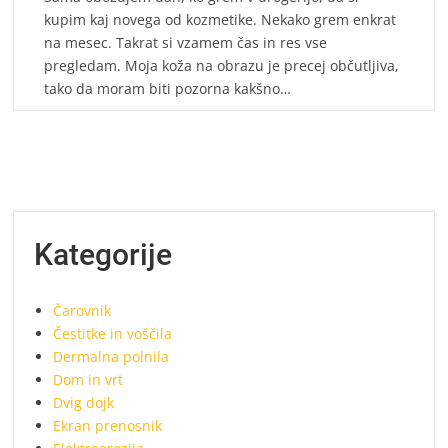
kupim kaj novega od kozmetike. Nekako grem enkrat
na mesec. Takrat si vzamem čas in res vse
pregledam. Moja koža na obrazu je precej občutljiva,
tako da moram biti pozorna kakšno…
Kategorije
Čarovnik
Čestitke in voščila
Dermalna polnila
Dom in vrt
Dvig dojk
Ekran prenosnik