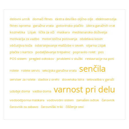
delovni urnik
domači fitnes
ekstra deviško oljčno olje
elektroerozija
fitnes oprema
garažna vrata
gotovinsko plačilo
izbira garažnih vrat
kozmetika
Lisjak
ličila za oči
maskara
mediteranska doživetja
motivacija za vadbo
motoristična potovanja
obdelava kovin
občutljiva koža
odstranjevanje maščobe v ceveh
oljarna Lisjak
plačila s kartico
podaljševanje trepalnic
popravilo rolet
pos
POS sistem
pregled odtokov
problemi v službi
restavracije na poti
senčila
rolete
rolete servis
sekcijska garažna vrata
serviser za rolete
sladice z orehi
slovenska Istra
telovadba v garaži
varnost pri delu
udobje doma
vadba doma
vodoodporna maskara
vodovodni sistem
zamašen odtok
čarovnik
čarovnik za zabavo
čarovniški triki
čiščenje cevi