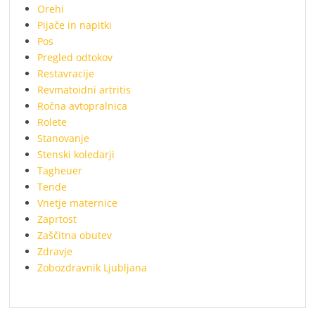
Orehi
Pijače in napitki
Pos
Pregled odtokov
Restavracije
Revmatoidni artritis
Ročna avtopralnica
Rolete
Stanovanje
Stenski koledarji
Tagheuer
Tende
Vnetje maternice
Zaprtost
Zaščitna obutev
Zdravje
Zobozdravnik Ljubljana