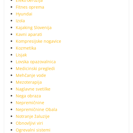
Elektroerozija
Fitnes oprema
Hyundai
Izola
Kajaking Slovenija
Kavni aparati
Kompresijske nogavice
Kozmetika
Lisjak
Lovska opazovalnica
Medicinski pregledi
Mehčanje vode
Mezoterapija
Naglavne svetilke
Nega obraza
Nepremičnine
Nepremičnine Obala
Notranje žaluzije
Obnovljivi viri
Ogrevalni sistemi