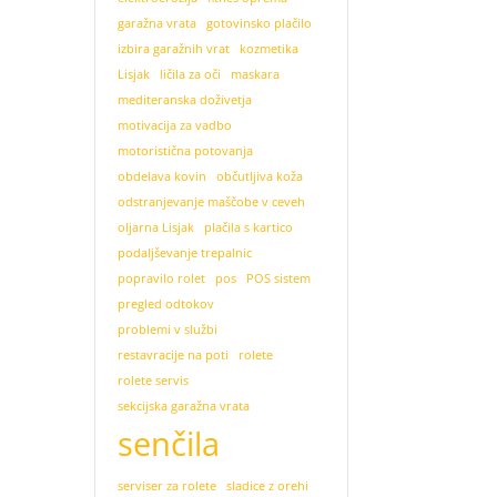
garažna vrata
gotovinsko plačilo
izbira garažnih vrat
kozmetika
Lisjak
ličila za oči
maskara
mediteranska doživetja
motivacija za vadbo
motoristična potovanja
obdelava kovin
občutljiva koža
odstranjevanje maščobe v ceveh
oljarna Lisjak
plačila s kartico
podaljševanje trepalnic
popravilo rolet
pos
POS sistem
pregled odtokov
problemi v službi
restavracije na poti
rolete
rolete servis
sekcijska garažna vrata
senčila
serviser za rolete
sladice z orehi