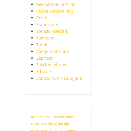
Revmatoidni artritis
Ročna avtopralnica
Rolete
Stanovanje
Stenski koledarji
Tagheuer
Tende
Vnetje maternice
Zaprtost
Zaščitna obutev
Zdravje
Zobozdravnik Ljubljana
delovni urnik
domači fitnes
ekstra deviško oljčno olje
elektroerozija
fitnes oprema