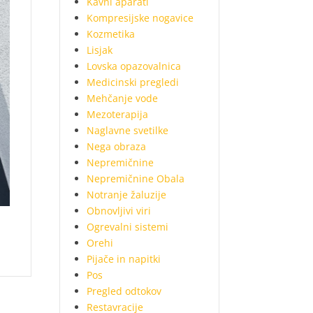
Kavni aparati
Kompresijske nogavice
Kozmetika
Lisjak
Lovska opazovalnica
Medicinski pregledi
Mehčanje vode
Mezoterapija
Naglavne svetilke
Nega obraza
Nepremičnine
Nepremičnine Obala
Notranje žaluzije
Obnovljivi viri
Ogrevalni sistemi
Orehi
Pijače in napitki
Pos
Pregled odtokov
Restavracije