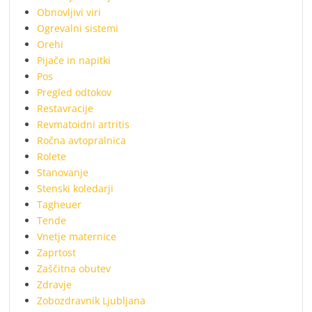
Obnovljivi viri
Ogrevalni sistemi
Orehi
Pijače in napitki
Pos
Pregled odtokov
Restavracije
Revmatoidni artritis
Ročna avtopralnica
Rolete
Stanovanje
Stenski koledarji
Tagheuer
Tende
Vnetje maternice
Zaprtost
Zaščitna obutev
Zdravje
Zobozdravnik Ljubljana