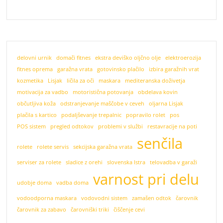
delovni urnik
domači fitnes
ekstra deviško oljčno olje
elektroerozija
fitnes oprema
garažna vrata
gotovinsko plačilo
izbira garažnih vrat
kozmetika
Lisjak
ličila za oči
maskara
mediteranska doživetja
motivacija za vadbo
motoristična potovanja
obdelava kovin
občutljiva koža
odstranjevanje maščobe v ceveh
oljarna Lisjak
plačila s kartico
podaljševanje trepalnic
popravilo rolet
pos
POS sistem
pregled odtokov
problemi v službi
restavracije na poti
senčila
rolete
rolete servis
sekcijska garažna vrata
serviser za rolete
sladice z orehi
slovenska Istra
telovadba v garaži
varnost pri delu
udobje doma
vadba doma
vodoodporna maskara
vodovodni sistem
zamašen odtok
čarovnik
čarovnik za zabavo
čarovniški triki
čiščenje cevi