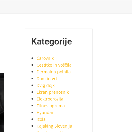
Kategorije
Čarovnik
Čestitke in voščila
Dermalna polnila
Dom in vrt
Dvig dojk
Ekran prenosnik
Elektroerozija
Fitnes oprema
Hyundai
Izola
Kajaking Slovenija