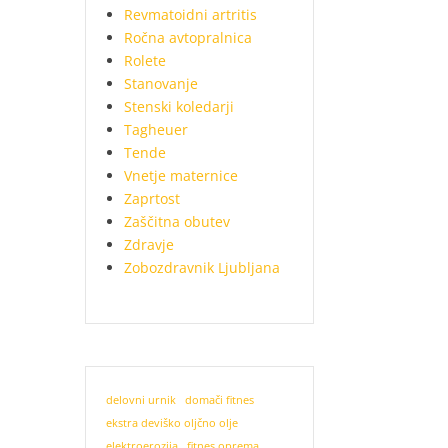
Revmatoidni artritis
Ročna avtopralnica
Rolete
Stanovanje
Stenski koledarji
Tagheuer
Tende
Vnetje maternice
Zaprtost
Zaščitna obutev
Zdravje
Zobozdravnik Ljubljana
delovni urnik
domači fitnes
ekstra deviško oljčno olje
elektroerozija
fitnes oprema