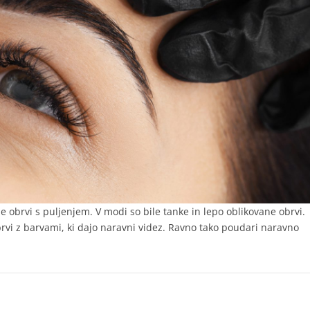
le obrvi s puljenjem. V modi so bile tanke in lepo oblikovane obrvi.
brvi z barvami, ki dajo naravni videz. Ravno tako poudari naravno