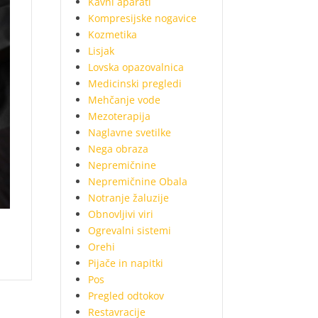
Kavni aparati
Kompresijske nogavice
Kozmetika
Lisjak
Lovska opazovalnica
Medicinski pregledi
Mehčanje vode
Mezoterapija
Naglavne svetilke
Nega obraza
Nepremičnine
Nepremičnine Obala
Notranje žaluzije
Obnovljivi viri
Ogrevalni sistemi
Orehi
Pijače in napitki
Pos
Pregled odtokov
Restavracije