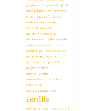
garažna vrata
gotovinsko plačilo
izbira garažnih vrat
kozmetika
Lisjak
ličila za oči
maskara
mediteranska doživetja
motivacija za vadbo
motoristična potovanja
obdelava kovin
občutljiva koža
odstranjevanje maščobe v ceveh
oljarna Lisjak
plačila s kartico
podaljševanje trepalnic
popravilo rolet
pos
POS sistem
pregled odtokov
problemi v službi
restavracije na poti
rolete
rolete servis
sekcijska garažna vrata
senčila
serviser za rolete
sladice z orehi