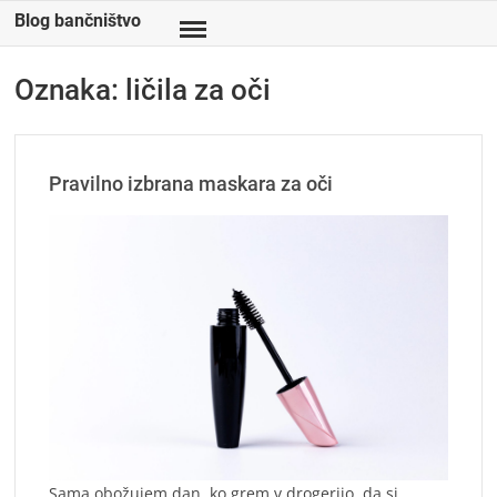
Skip
Blog bančništvo
to
content
Oznaka:
ličila za oči
Pravilno izbrana maskara za oči
Sama obožujem dan, ko grem v drogerijo, da si