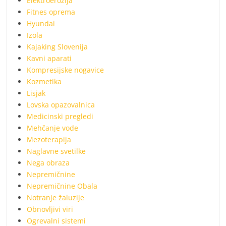
Elektroerozija
Fitnes oprema
Hyundai
Izola
Kajaking Slovenija
Kavni aparati
Kompresijske nogavice
Kozmetika
Lisjak
Lovska opazovalnica
Medicinski pregledi
Mehčanje vode
Mezoterapija
Naglavne svetilke
Nega obraza
Nepremičnine
Nepremičnine Obala
Notranje žaluzije
Obnovljivi viri
Ogrevalni sistemi