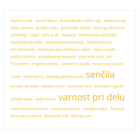
delovni urnik
domači fitnes
ekstra deviško oljčno olje
elektroerozija
fitnes oprema
garažna vrata
gotovinsko plačilo
izbira garažnih vrat
kozmetika
Lisjak
ličila za oči
maskara
mediteranska doživetja
motivacija za vadbo
motoristična potovanja
obdelava kovin
občutljiva koža
odstranjevanje maščobe v ceveh
oljarna Lisjak
plačila s kartico
podaljševanje trepalnic
popravilo rolet
pos
POS sistem
pregled odtokov
problemi v službi
restavracije na poti
senčila
rolete
rolete servis
sekcijska garažna vrata
serviser za rolete
sladice z orehi
slovenska Istra
telovadba v garaži
varnost pri delu
udobje doma
vadba doma
vodoodporna maskara
vodovodni sistem
zamašen odtok
čarovnik
čarovnik za zabavo
čarovniški triki
čiščenje cevi