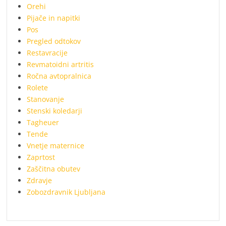
Orehi
Pijače in napitki
Pos
Pregled odtokov
Restavracije
Revmatoidni artritis
Ročna avtopralnica
Rolete
Stanovanje
Stenski koledarji
Tagheuer
Tende
Vnetje maternice
Zaprtost
Zaščitna obutev
Zdravje
Zobozdravnik Ljubljana