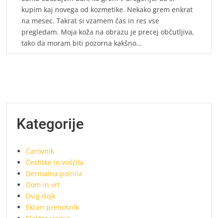
kupim kaj novega od kozmetike. Nekako grem enkrat
na mesec. Takrat si vzamem čas in res vse
pregledam. Moja koža na obrazu je precej občutljiva,
tako da moram biti pozorna kakšno…
Kategorije
Čarovnik
Čestitke in voščila
Dermalna polnila
Dom in vrt
Dvig dojk
Ekran prenosnik