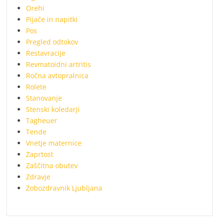
Orehi
Pijače in napitki
Pos
Pregled odtokov
Restavracije
Revmatoidni artritis
Ročna avtopralnica
Rolete
Stanovanje
Stenski koledarji
Tagheuer
Tende
Vnetje maternice
Zaprtost
Zaščitna obutev
Zdravje
Zobozdravnik Ljubljana