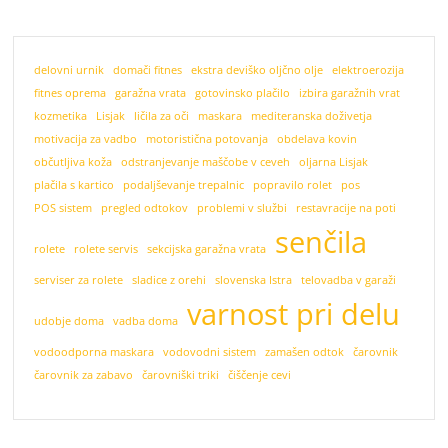
delovni urnik
domači fitnes
ekstra deviško oljčno olje
elektroerozija
fitnes oprema
garažna vrata
gotovinsko plačilo
izbira garažnih vrat
kozmetika
Lisjak
ličila za oči
maskara
mediteranska doživetja
motivacija za vadbo
motoristična potovanja
obdelava kovin
občutljiva koža
odstranjevanje maščobe v ceveh
oljarna Lisjak
plačila s kartico
podaljševanje trepalnic
popravilo rolet
pos
POS sistem
pregled odtokov
problemi v službi
restavracije na poti
senčila
rolete
rolete servis
sekcijska garažna vrata
serviser za rolete
sladice z orehi
slovenska Istra
telovadba v garaži
varnost pri delu
udobje doma
vadba doma
vodoodporna maskara
vodovodni sistem
zamašen odtok
čarovnik
čarovnik za zabavo
čarovniški triki
čiščenje cevi