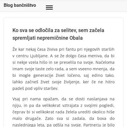
Skip
Blog bančništvo
to
content
Ko sva se odločila za selitev, sem začela
spremljati nepremičnine Obala
Že kar nekaj časa živiva pri fantu pri njegovih starših
v centru Ljubljane. A se že dolgo časa meniva, da bi
si nekje vzela hišo in se preselila na svoje. Načeloma
imam svoje taste zelo rada, a sem vseeno mnenja, da
bi mogle generacije živet ločeno, saj edino tako,
lahko začneš živet svoje življenje, ker če ne hitro
padeš pod vpliv staršev.
Vsaj pri nama opažam, da se dosti naslanjava na
njiju, in pa da velikokrat vztrajata z svojimi pogledi,
čeprav bi si velikokrat rada želela urediti okolico hiše
malo drugače. Zato sva si zadala, da bova do
naslednjega leta, pa odšla na svoje. Partnerju je bilo