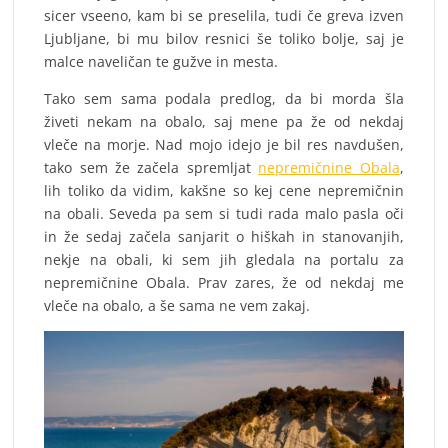
sicer vseeno, kam bi se preselila, tudi če greva izven
Ljubljane, bi mu bilov resnici še toliko bolje, saj je
malce naveličan te gužve in mesta.
Tako sem sama podala predlog, da bi morda šla
živeti nekam na obalo, saj mene pa že od nekdaj
vleče na morje. Nad mojo idejo je bil res navdušen,
tako sem že začela spremljat
nepremičnine Obala
,
lih toliko da vidim, kakšne so kej cene nepremičnin
na obali. Seveda pa sem si tudi rada malo pasla oči
in že sedaj začela sanjarit o hiškah in stanovanjih,
nekje na obali, ki sem jih gledala na portalu za
nepremičnine Obala. Prav zares, že od nekdaj me
vleče na obalo, a še sama ne vem zakaj.