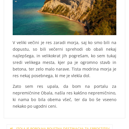
V veliki večini je res zaradi morja, saj ko smo bili na
dopustu, so bili večerni sprehodi ob obali nekaj
najlepšega, in velikokrat jih pogrešam, ko sem tukaj
sredi velikega mesta, kjer pa je ogromno stavb in
betona, ter zelo malo narave. Tista modrina morja je
res nekaj posebnega, ki me je vlekla dol.
Zato sem res upala, da bom na portalu za
nepremičnine Obala, našla res kakšno nepremičnino,
ki nama bo bila obema všeč, ter da bo še vseeno
nekako po ugodni ceni.
IZOLA JE POPOLNA POLETNA DESTINACIJA ZA SPROSTITEV