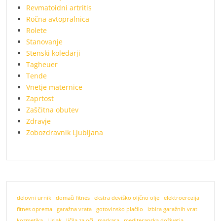
Revmatoidni artritis
Ročna avtopralnica
Rolete
Stanovanje
Stenski koledarji
Tagheuer
Tende
Vnetje maternice
Zaprtost
Zaščitna obutev
Zdravje
Zobozdravnik Ljubljana
delovni urnik
domači fitnes
ekstra deviško oljčno olje
elektroerozija
fitnes oprema
garažna vrata
gotovinsko plačilo
izbira garažnih vrat
kozmetika
Lisjak
ličila za oči
maskara
mediteranska doživetja