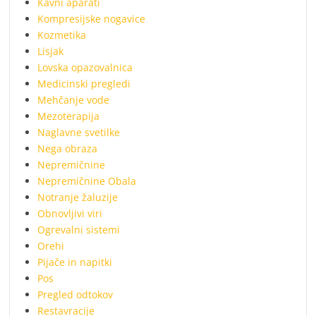
Kavni aparati
Kompresijske nogavice
Kozmetika
Lisjak
Lovska opazovalnica
Medicinski pregledi
Mehčanje vode
Mezoterapija
Naglavne svetilke
Nega obraza
Nepremičnine
Nepremičnine Obala
Notranje žaluzije
Obnovljivi viri
Ogrevalni sistemi
Orehi
Pijače in napitki
Pos
Pregled odtokov
Restavracije