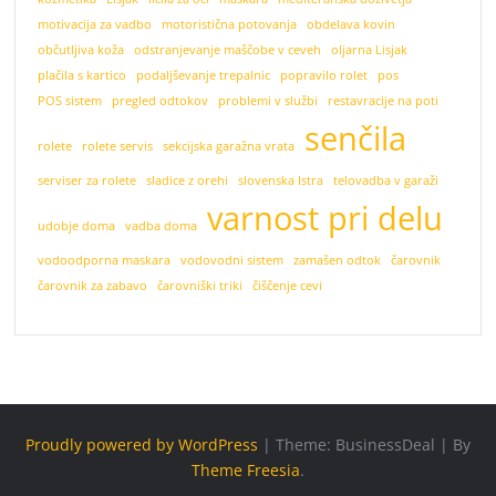
motivacija za vadbo
motoristična potovanja
obdelava kovin
občutljiva koža
odstranjevanje maščobe v ceveh
oljarna Lisjak
plačila s kartico
podaljševanje trepalnic
popravilo rolet
pos
POS sistem
pregled odtokov
problemi v službi
restavracije na poti
senčila
rolete
rolete servis
sekcijska garažna vrata
serviser za rolete
sladice z orehi
slovenska Istra
telovadba v garaži
varnost pri delu
udobje doma
vadba doma
vodoodporna maskara
vodovodni sistem
zamašen odtok
čarovnik
čarovnik za zabavo
čarovniški triki
čiščenje cevi
Proudly powered by WordPress
|
Theme: BusinessDeal
|
By
Theme Freesia
.