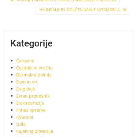
Navigacija
HYUNDAI JE BIL ODLIČEN NAKUP AVTOMOBILA
prispevka
Kategorije
Čarovnik
Čestitke in voščila
Dermalna polnila
Dom in vrt
Dvig dojk
Ekran prenosnik
Elektroerozija
Fitnes oprema
Hyundai
Izola
Kajaking Slovenija