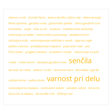
delovni urnik
domači fitnes
ekstra deviško oljčno olje
elektroerozija
fitnes oprema
garažna vrata
gotovinsko plačilo
izbira garažnih vrat
kozmetika
Lisjak
ličila za oči
maskara
mediteranska doživetja
motivacija za vadbo
motoristična potovanja
obdelava kovin
občutljiva koža
odstranjevanje maščobe v ceveh
oljarna Lisjak
plačila s kartico
podaljševanje trepalnic
popravilo rolet
pos
POS sistem
pregled odtokov
problemi v službi
restavracije na poti
senčila
rolete
rolete servis
sekcijska garažna vrata
serviser za rolete
sladice z orehi
slovenska Istra
telovadba v garaži
varnost pri delu
udobje doma
vadba doma
vodoodporna maskara
vodovodni sistem
zamašen odtok
čarovnik
čarovnik za zabavo
čarovniški triki
čiščenje cevi