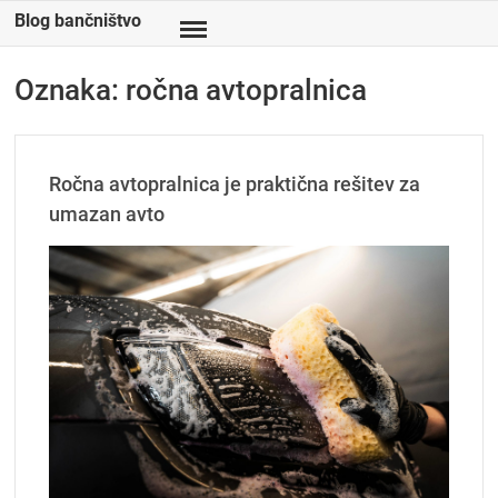
Skip
Blog bančništvo
to
content
Oznaka:
ročna avtopralnica
Ročna avtopralnica je praktična rešitev za
umazan avto