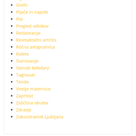
Orehi
Pijače in napitki
Pos
Pregled odtokov
Restavracije
Revmatoidni artritis
Ročna avtopralnica
Rolete
Stanovanje
Stenski koledarji
Tagheuer
Tende
Vnetje maternice
Zaprtost
Zaščitna obutev
Zdravje
Zobozdravnik Ljubljana