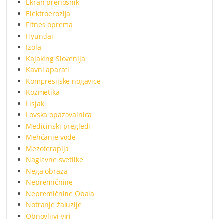
Ekran prenosnik
Elektroerozija
Fitnes oprema
Hyundai
Izola
Kajaking Slovenija
Kavni aparati
Kompresijske nogavice
Kozmetika
Lisjak
Lovska opazovalnica
Medicinski pregledi
Mehčanje vode
Mezoterapija
Naglavne svetilke
Nega obraza
Nepremičnine
Nepremičnine Obala
Notranje žaluzije
Obnovljivi viri