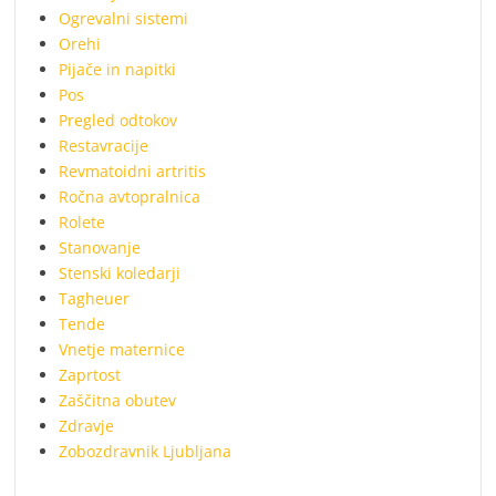
Ogrevalni sistemi
Orehi
Pijače in napitki
Pos
Pregled odtokov
Restavracije
Revmatoidni artritis
Ročna avtopralnica
Rolete
Stanovanje
Stenski koledarji
Tagheuer
Tende
Vnetje maternice
Zaprtost
Zaščitna obutev
Zdravje
Zobozdravnik Ljubljana