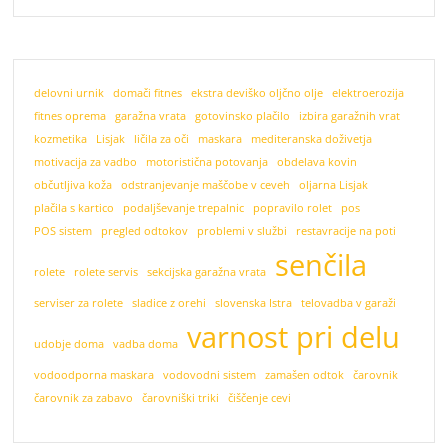
delovni urnik
domači fitnes
ekstra deviško oljčno olje
elektroerozija
fitnes oprema
garažna vrata
gotovinsko plačilo
izbira garažnih vrat
kozmetika
Lisjak
ličila za oči
maskara
mediteranska doživetja
motivacija za vadbo
motoristična potovanja
obdelava kovin
občutljiva koža
odstranjevanje maščobe v ceveh
oljarna Lisjak
plačila s kartico
podaljševanje trepalnic
popravilo rolet
pos
POS sistem
pregled odtokov
problemi v službi
restavracije na poti
senčila
rolete
rolete servis
sekcijska garažna vrata
serviser za rolete
sladice z orehi
slovenska Istra
telovadba v garaži
varnost pri delu
udobje doma
vadba doma
vodoodporna maskara
vodovodni sistem
zamašen odtok
čarovnik
čarovnik za zabavo
čarovniški triki
čiščenje cevi