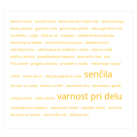
delovni urnik
domači fitnes
ekstra deviško oljčno olje
elektroerozija
fitnes oprema
garažna vrata
gotovinsko plačilo
izbira garažnih vrat
kozmetika
Lisjak
ličila za oči
maskara
mediteranska doživetja
motivacija za vadbo
motoristična potovanja
obdelava kovin
občutljiva koža
odstranjevanje maščobe v ceveh
oljarna Lisjak
plačila s kartico
podaljševanje trepalnic
popravilo rolet
pos
POS sistem
pregled odtokov
problemi v službi
restavracije na poti
senčila
rolete
rolete servis
sekcijska garažna vrata
serviser za rolete
sladice z orehi
slovenska Istra
telovadba v garaži
varnost pri delu
udobje doma
vadba doma
vodoodporna maskara
vodovodni sistem
zamašen odtok
čarovnik
čarovnik za zabavo
čarovniški triki
čiščenje cevi