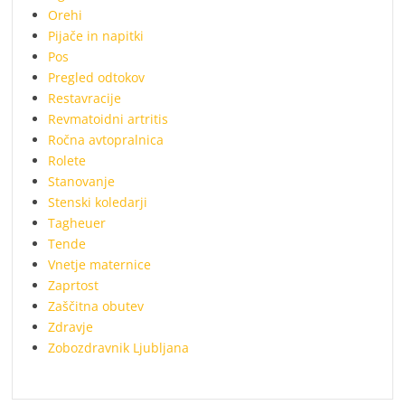
Orehi
Pijače in napitki
Pos
Pregled odtokov
Restavracije
Revmatoidni artritis
Ročna avtopralnica
Rolete
Stanovanje
Stenski koledarji
Tagheuer
Tende
Vnetje maternice
Zaprtost
Zaščitna obutev
Zdravje
Zobozdravnik Ljubljana