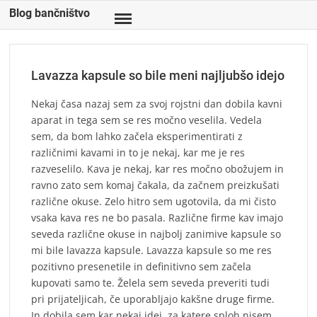
Skip
Blog bančništvo
to
content
Lavazza kapsule so bile meni najljubšo idejo
Nekaj časa nazaj sem za svoj rojstni dan dobila kavni
aparat in tega sem se res močno veselila. Vedela
sem, da bom lahko začela eksperimentirati z
različnimi kavami in to je nekaj, kar me je res
razveselilo. Kava je nekaj, kar res močno obožujem in
ravno zato sem komaj čakala, da začnem preizkušati
različne okuse. Zelo hitro sem ugotovila, da mi čisto
vsaka kava res ne bo pasala. Različne firme kav imajo
seveda različne okuse in najbolj zanimive kapsule so
mi bile lavazza kapsule. Lavazza kapsule so me res
pozitivno presenetile in definitivno sem začela
kupovati samo te. Želela sem seveda preveriti tudi
pri prijateljicah, če uporabljajo kakšne druge firme.
In dobila sem kar nekaj idej, za katere sploh nisem