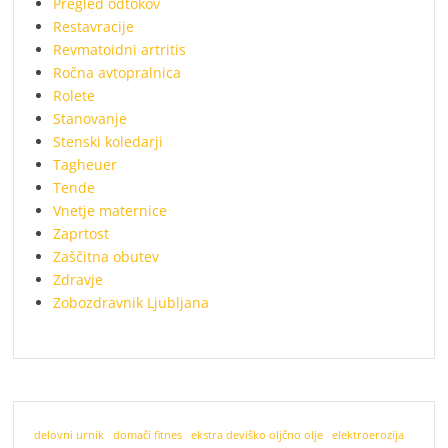
Pregled odtokov
Restavracije
Revmatoidni artritis
Ročna avtopralnica
Rolete
Stanovanje
Stenski koledarji
Tagheuer
Tende
Vnetje maternice
Zaprtost
Zaščitna obutev
Zdravje
Zobozdravnik Ljubljana
delovni urnik
domači fitnes
ekstra deviško oljčno olje
elektroerozija