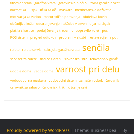
fitnes oprema
garažna vrata
gotovinsko plačilo
izbira garažnih vrat
kozmetika
Lisjak
ličila za oči
maskara
mediteranska doživetja
motivacija za vadbo
motoristična potovanja
obdelava kovin
občutljiva koža
odstranjevanje maščobe v ceveh
oljarna Lisjak
plačila s kartico
podaljševanje trepalnic
popravilo rolet
pos
POS sistem
pregled odtokov
problemi v službi
restavracije na poti
senčila
rolete
rolete servis
sekcijska garažna vrata
serviser za rolete
sladice z orehi
slovenska Istra
telovadba v garaži
varnost pri delu
udobje doma
vadba doma
vodoodporna maskara
vodovodni sistem
zamašen odtok
čarovnik
čarovnik za zabavo
čarovniški triki
čiščenje cevi
Proudly powered by WordPress
|
Theme: BusinessDeal
|
By