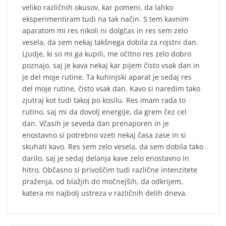
veliko različnih okusov, kar pomeni, da lahko
eksperimentiram tudi na tak način. S tem kavnim
aparatom mi res nikoli ni dolgčas in res sem zelo
vesela, da sem nekaj takšnega dobila za rojstni dan.
Ljudje, ki so mi ga kupili, me očitno res zelo dobro
poznajo, saj je kava nekaj kar pijem čisto vsak dan in
je del moje rutine. Ta kuhinjski aparat je sedaj res
del moje rutine, čisto vsak dan. Kavo si naredim tako
zjutraj kot tudi takoj po kosilu. Res imam rada to
rutino, saj mi da dovolj energije, da grem čez cel
dan. Včasih je seveda dan prenaporen in je
enostavno si potrebno vzeti nekaj časa zase in si
skuhati kavo. Res sem zelo vesela, da sem dobila tako
darilo, saj je sedaj delanja kave zelo enostavno in
hitro. Občasno si privoščim tudi različne intenzitete
praženja, od blažjih do močnejših, da odkrijem,
katera mi najbolj ustreza v različnih delih dneva.